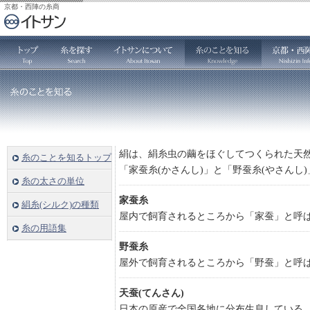
京都・西陣の糸商
絹は、絹糸虫の繭をほぐしてつくられた天
糸のことを知るトップ
「家蚕糸(かさんし)」と「野蚕糸(やさんし
糸の太さの単位
家蚕糸
絹糸(シルク)の種類
屋内で飼育されるところから「家蚕」と呼
糸の用語集
野蚕糸
屋外で飼育されるところから「野蚕」と呼
天蚕(てんさん)
日本の原産で全国各地に分布生息している