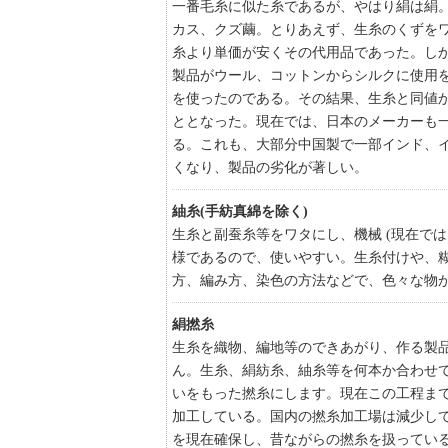
一番毛糸に似た糸であるが、やはり絹は絹。
カス、クズ繭。とりあえず、生糸のくずを
糸より単価が安くその代用品であった。し
製品がウール、コットンからシルクに使用
を使ったのである。その結果、生糸と同値
ととなった。現在では、日本のメーカーも
る。これも、大部分中国製で一部インド、
くなり、製品の劣化が著しい。
紬糸(手紡真綿を除く)
生糸と副蚕糸等をワタにし、機械 (現在で
様であるので、使いやすい。生糸付けや、
方、編み方、染色の方法などで、色々な物
絹撚糸
生糸を織物、編地等のできあがり、作る製
ん。生糸、絹紡糸、紬糸等を何本か合わせ
いをもった撚糸にします。現在この工程ま
加工している。国内の撚糸加工場は減少し
を現在確保し、昔ながらの撚糸を扱ってい