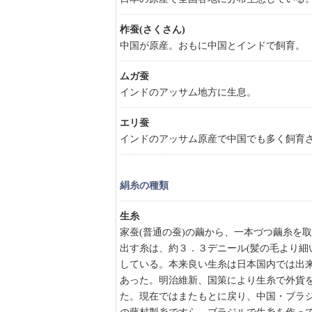
柞蚕(さくさん)
中国が原産。おもに中国とインドで飼育。
ムガ蚕
インドのアッサム地方に生息。
エリ蚕
インドのアッサム原産で中国でも多く飼育
絹糸の種類
生糸
家蚕(普通の蚕)の繭から、一本づつ繭糸を
出す糸は、約３．３デニール(髪の毛より細
している。本来良い生糸は日本国内では出
あった。明治維新、国策により生糸で外貨
た。現在ではまたもとに戻り、中国・ブラ