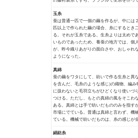
の藤村製糸ですら、ブラジルで生糸を作っ
玉糸
蚕は普通一匹で一個の繭を作るが、中には
匹以上で作られた繭の場合、糸にするとき
る。それが玉糸である。生糸よりは太めで
いものであったため、養蚕の地方では、個
が、昨今織りあがりの面白さや、おしゃれ
ようになった。
真綿
蚕の繭をワタにして、紡いで作る生糸と異な
を含んだ、毛糸のような感じ)の織物、編み
に扱わないと毛羽立ちがひどくなり使いづ
つける。ただし、もとの真綿の風をそこわ
ある。真綿とは手で紡いだもののみを指す
市場にでている。普通は真綿と言わず、機
ている。機械で紡いだものは、糸の感じが
絹紡糸