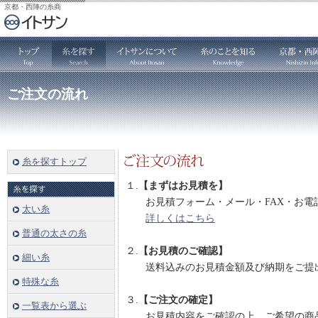
京都・西陣の糸商
ご注文の流れ
糸を探すトップ
１.
【まずはお見積を】
お見積フォーム・メール・FAX・お電
太い糸
詳しくはこちら
普通の太さの糸
２.
【お見積のご確認】
細い糸
送料込みのお見積金額及び納期をご提
特殊な糸
３.
【ご注文の確定】
一覧表から選ぶ
お見積内容をご確認の上、ご希望の商