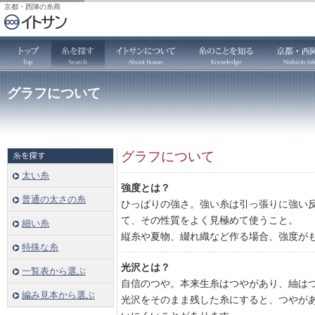
京都・西陣の糸商
グラフについて
グラフについて
太い糸
強度とは？
普通の太さの糸
ひっぱりの強さ。強い糸は引っ張りに強い
て、その性質をよく見極めて使うこと。
細い糸
縦糸や夏物、綴れ織など作る場合、強度が
特殊な糸
光沢とは？
一覧表から選ぶ
自信のつや。本来生糸はつやがあり、紬は
編み見本から選ぶ
光沢をそのまま残した糸にすると、つやが